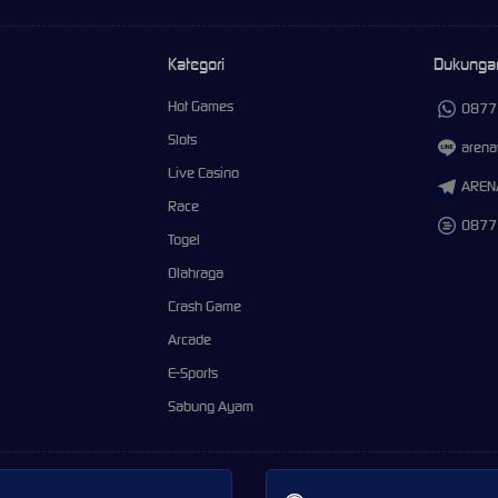
Kategori
Dukunga
Hot Games
0877
Slots
arena
Live Casino
AREN
Race
0877
Togel
Olahraga
Crash Game
Arcade
E-Sports
Sabung Ayam