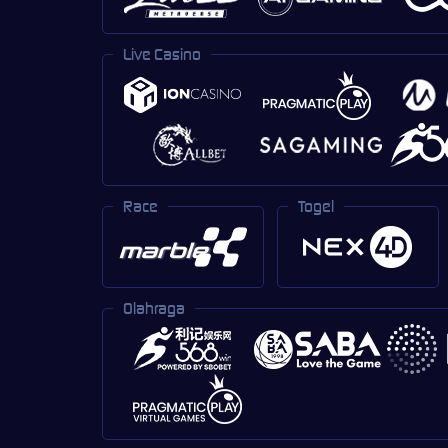
Live Casino
Race
Togel
Olahraga