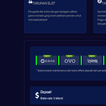
TARUHAN SLOT
TA
Penyedia slot online dengan beragam pilihan
Sportsb
game menarik yang memudahkan pemain untuk
menawar
mencapai jackpot
tinggi,
banyak 
* Selama bank maintenance dan bank offline deposit dan penarik
Deposit
Rata-rata 3 Menit