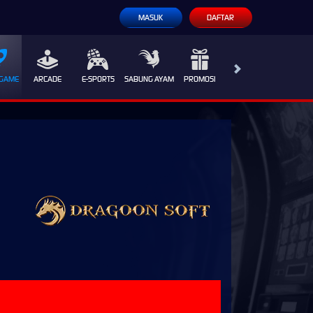
MASUK
DAFTAR
 GAME
ARCADE
E-SPORTS
SABUNG AYAM
PROMOSI