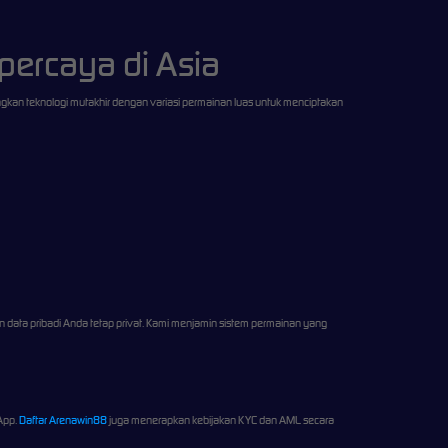
percaya di Asia
gkan teknologi mutakhir dengan variasi permainan luas untuk menciptakan
 data pribadi Anda tetap privat. Kami menjamin sistem permainan yang
App.
Daftar Arenawin88
juga menerapkan kebijakan KYC dan AML secara