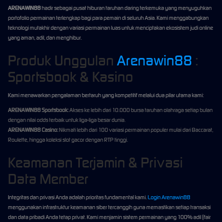
ARENAWIN88
hadir sebagai pusat hiburan taruhan daring terkemuka yang menyuguhkan
portofolio permainan terlengkap bagi para pemain di seluruh Asia. Kami menggabungkan
teknologi mutakhir dengan variasi permainan luas untuk menciptakan ekosistem judi online
yang aman, adil, dan menghibur.
Produk Unggulan
Arenawin88
:
Sportsbook & Kasino
Kami menawarkan pengalaman bertaruh yang kompetitif melalui dua pilar utama kami:
ARENAWIN88 Sportsbook:
Akses ke lebih dari 10.000 bursa taruhan olahraga setiap bulan
dengan nilai odds terbaik untuk liga-liga besar dunia.
ARENAWIN88 Casino:
Nikmati lebih dari 100 variasi permainan populer mulai dari Baccarat,
Roulette, hingga koleksi slot gacor dengan RTP tinggi.
Keamanan Terjamin & Privasi
Data Member
Integritas dan privasi Anda adalah prioritas fundamental kami.
Login Arenawin88
menggunakan infrastruktur keamanan siber tercanggih guna memastikan setiap transaksi
dan data pribadi Anda tetap privat. Kami menjamin sistem permainan yang 100% adil (fair